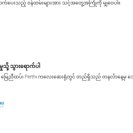
ှောက်ပေးသည့်
ဝန်ထမ်းများအား
သင့်အတွေ့အကြုံကို
မျှဝေပါ။
.
သို့
သွားရောက်ပါ
m
မြေညီထပ်၊
Perth
၊
ကလေးဆေးရုံတွင်
တည်ရှိသည်
တနင်္လာနေ့မှ
သ
်
au