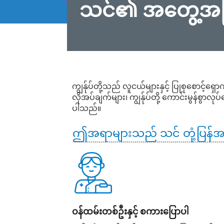
သင်၏ အတွေ့အကြု
သင်၏
အတွေ့အကြုံ
ကျွန်ုပ်တို့သည်
လူငယ်များနှင့်
ပြုစုစောင့်ရှေ
ကို
လိုအပ်ချက်များ၊ ကျွန်ုပ်တို့ ကောင်းမွန်စွာလု
ပါသည်။
မျှဝေ
ခြင်း
ဤအရာများသည်
သင်
တုံ့ပြန်
ဝန်ထမ်းတစ်ဦးနှင့်
စကားပြောပါ