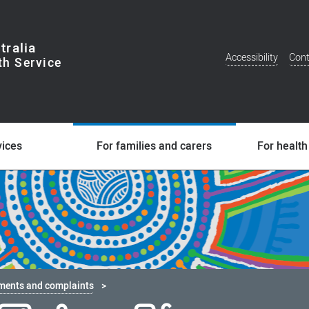
tralia
Accessibility
Cont
Additional
Menu
vices
For families and carers
For health
ments and complaints