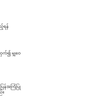
့်ရန်
ဝှက်၍ မျှဝေ
ံ့ပြန်အကြံပြု
ည်။