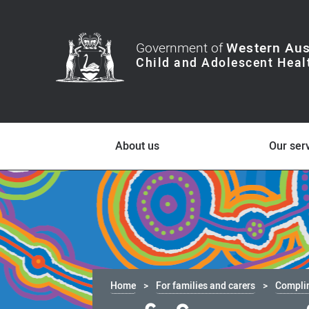
Government of
Western Aus
About us
Our ser
Home
For families and carers
Compli