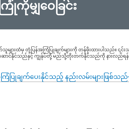
ံကိုမျှဝေခြင်း
ာက်သူများထံမှ
တုံ့ပြန်အကြံပြုချက်များကို
တန်ဖိုးထားပါသည်။
၎င်း
ပ်ဆောင်နိုင်သည်နှင့် ကျွန်ုပ်တို့ မည်သို့တိုးတက်နိုင်သည်ကို နားလည်ရ
အကြံပြုချက်ပေးနိုင်သည့်
နည်းလမ်းများဖြစ်သည်