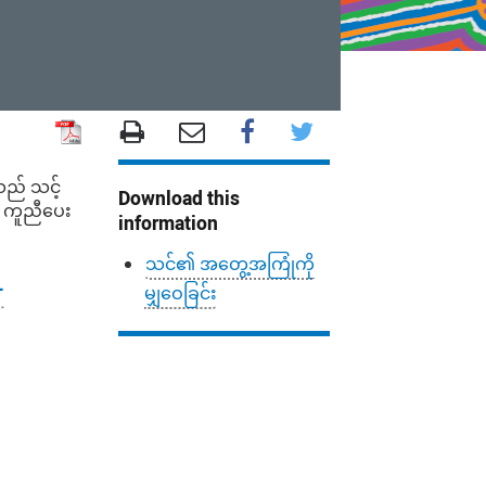
သည် သင့်
Download this
န် ကူညီပေး
information
သင်၏ အတွေ့အကြုံကို
-
မျှဝေခြင်း