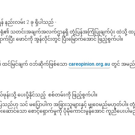
န်
နည်းလမ်း
2
ခု
ရှိပါသည်
-
ုံ၏
သတင်းအချက်အလက်ဌာနရှိ
တုံ့ပြန်အကြံပြုချက်ပုံး
ထဲသို့
ထည
ောက်ပြီး ဖောင်ကို အွန်လိုင်းတွင် ပြီးမြောက်အောင် ဖြည့်စွက်ပါ။
၏ ထင်မြင်ချက် ဝဘ်ဆိုက်ဖြစ်သော
careopinion.org.au
တွင် အမည်
န်းသို့ ပေးပို့နိုင်သည့် စစ်တမ်းကို ဖြည့်စွက်ပါ။
ေသည်ဟု
သင်
မပြောပါက
အခြားသူများနှင့်
မျှဝေမည်မဟုတ်ပါ။
တု
းဆောင်သော စောင့်ရှောက်မှုကို ပိုမိုကောင်းမွန်အောင် ကူညီပေးပါမ