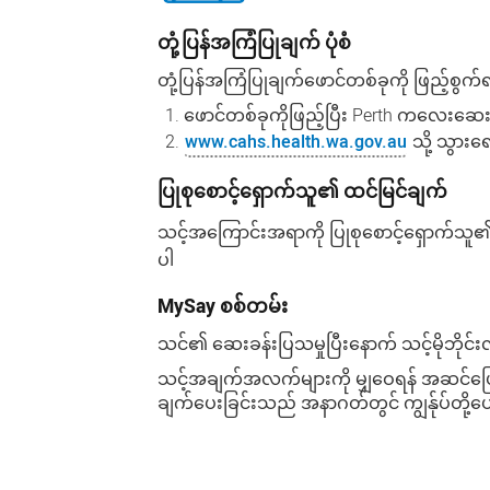
တုံ့ပြန်အကြံပြုချက်
ပုံစံ
တုံ့ပြန်အကြံပြုချက်ဖောင်တစ်ခုကို
ဖြည့်စွက်ရ
ဖောင်တစ်ခုကိုဖြည့်ပြီး
Perth
ကလေးဆေးရ
www.cahs.health.wa.gov.au
သို့ သွားရ
ပြုစုစောင့်ရှောက်သူ၏
ထင်မြင်ချက်
သင့်အကြောင်းအရာကို ပြုစုစောင့်ရှောက်သူ
ပါ
MySay
စစ်တမ်း
သင်၏ ဆေးခန်းပြသမှုပြီးနောက် သင့်မိုဘိုင်းလ်ဖု
သင့်အချက်အလက်များကို
မျှဝေရန်
အဆင်ပြ
ချက်ပေးခြင်းသည် အနာဂတ်တွင် ကျွန်ုပ်တို့ပေ