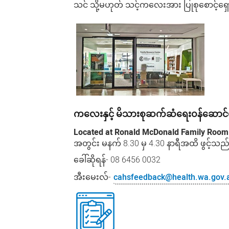
သင်
သို့မဟုတ်
သင့်ကလေးအား
ပြုစုစောင့်ရ
ကလေးနှင့်
မိသားစုဆက်ဆံရေးဝန်ဆောင်မှု
Located at Ronald McDonald Family Roo
အတွင်း
မနက်
8.30
မှ
4.30
နာရီအထိ
ဖွင့်သည
ခေါ်ဆိုရန်
-
08 6456 0032
အီးမေးလ်
-
cahsfeedback@health.wa.gov.